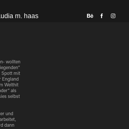
audia m. haas
n- wollten
liegenden“
 Spott mit
ar England
em Welthit
der“ als
ies selbst
ter und
rbeitet,
rd dann