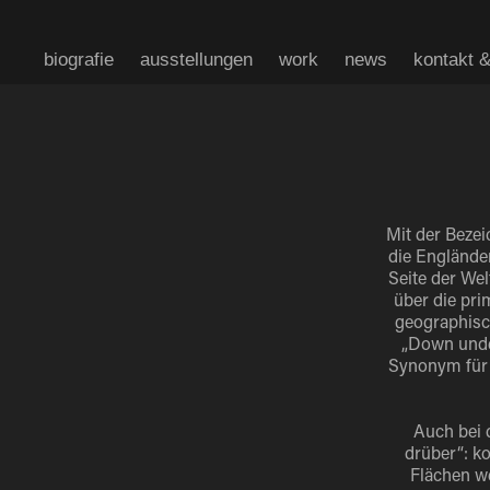
biografie
ausstellungen
work
news
kontakt 
Mit der Bezei
die Engländer
Seite der We
über die pri
geographisch
„Down unde
Synonym für 
Auch bei 
drüber“: ko
Flächen w