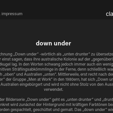
cl
& impressum
down under
chnung „Down under“ -wörtlich als „unten drunter“ zu übersetze
 einst sagen, dass ihre australische Kolonie auf der „gegenüber
ltkugel lag. In den Worten schwang jedoch immer auch ein wenig
mitiven Sträflingsabkömmlinge in der Ferne, denn schließlich w
 „oben“ und Australien „unten“. Mittlerweile, erst recht nach d
r“ der Gruppe „Men at Work“ in den 1980ern, hat sich „Down un
Australien eingebürgert und wird nicht ohne Stolz von den Auss
verwendet.
der Bilderserie „Down under“ geht es „unten drunter“ und „drun
nkret wird zunächst der Hintergrund mit kräftigen Farbtönen bea
erden gespachtelt, geschüttet und gemalt. Das „down under“ wi